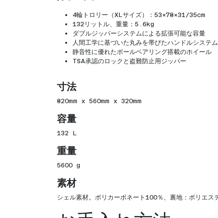
4輪トロリー（XLサイズ）：53×78×31/35cm
132リットル、重量：5.6kg
ダブルジッパーシステムによる拡張可能な容量
人間工学に基づいた丸みを帯びたハンドルシステム
静音性に優れたボールベアリング搭載のホイール
TSA承認のロックと盗難防止用ジッパー
寸法
820mm x 560mm x 320mm
容量
132 L
重量
5600 g
素材
シェル素材。ポリカーボネート100％、裏地：ポリエステ