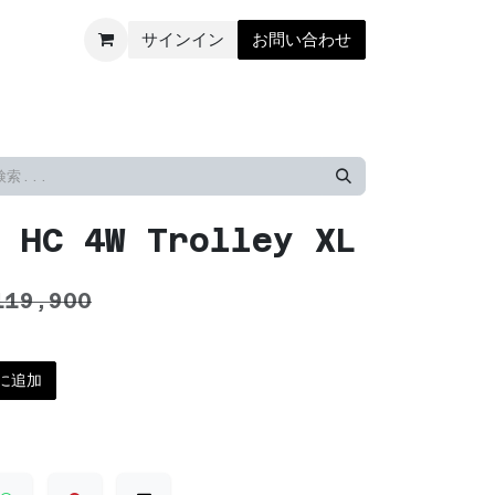
サインイン
お問い合わせ
ック
革小物・ベルト
 HC 4W Trolley XL
119,900
に追加