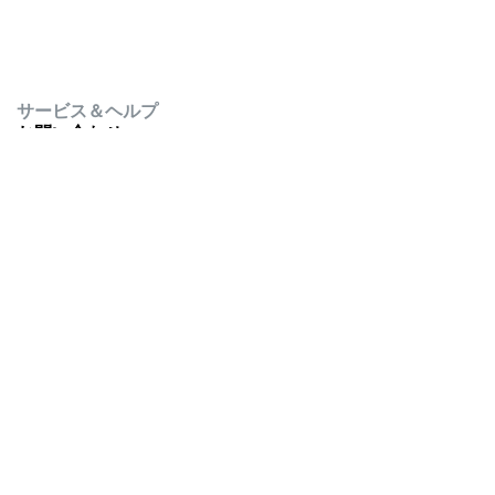
サービス＆ヘルプ
お問い合わせ
よくあるご質問
法的事項
オンラインガイドライン
プライバシーポリシーとクッキー設定
お支払い方法
株式会社エンデバー・エス
・
ビー
・
シー
106-0044
東京都 港区
東麻布3丁目7番3号
東麻布久永ビル4階
日本