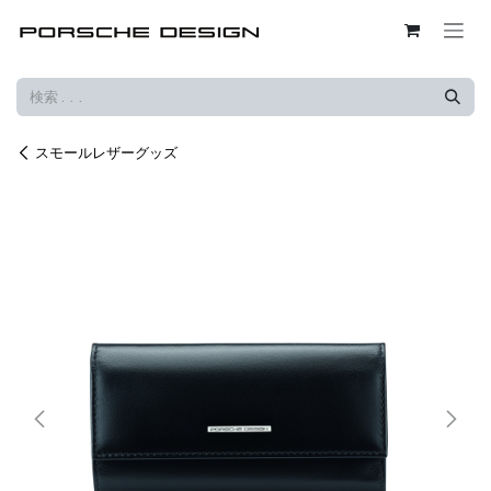
コンテンツへスキップ
スモールレザーグッズ